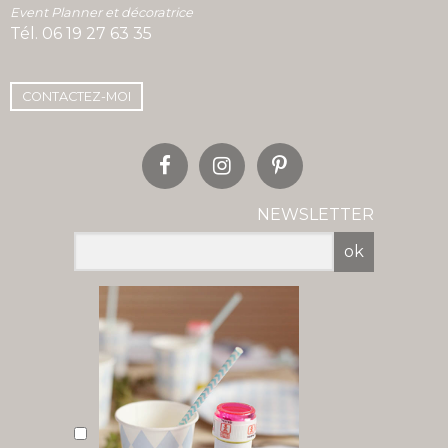
Event Planner et décoratrice
Tél.
06 19 27 63 35
CONTACTEZ-MOI
NEWSLETTER
ok