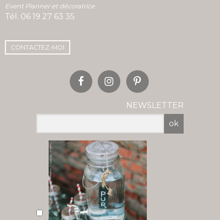
Event Planner et décoratrice
Tél.
06 19 27 63 35
CONTACTEZ-MOI
NEWSLETTER
ok