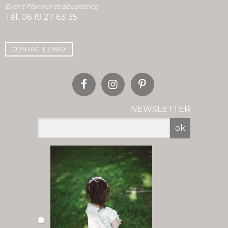
Event Planner et décoratrice
Tél.
06 19 27 63 35
CONTACTEZ-MOI
NEWSLETTER
ok