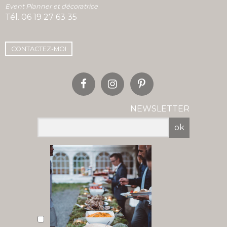
Event Planner et décoratrice
Tél.
06 19 27 63 35
CONTACTEZ-MOI
NEWSLETTER
ok