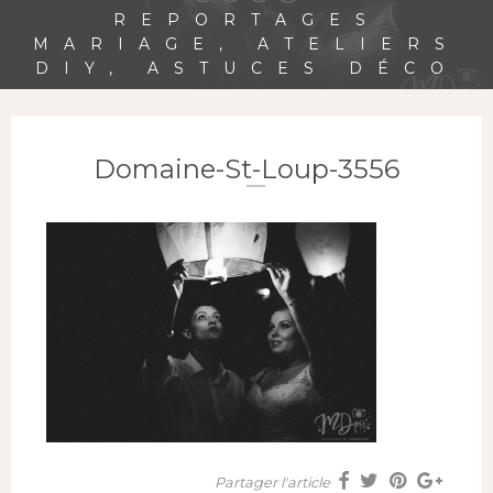
REPORTAGES
MARIAGE, ATELIERS
DIY, ASTUCES DÉCO
Domaine-St-Loup-3556
Partager l'article