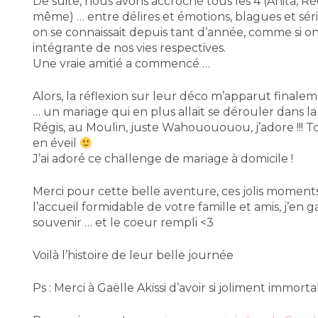
De suite, nous avons accroché tous les 4 (Anita, Rég
même) … entre délires et émotions, blagues et sér
on se connaissait depuis tant d’année, comme si on 
intégrante de nos vies respectives.
Une vraie amitié a commencé …
Alors, la réflexion sur leur déco m’apparut fina
… un mariage qui en plus allait se dérouler dans la
Régis, au Moulin, juste Wahouououou, j’adore !!! T
en éveil
J’ai adoré ce challenge de mariage à domicile !
Merci pour cette belle aventure, ces jolis moments
l’accueil formidable de votre famille et amis, j’en
souvenir … et le coeur rempli <3
Voilà l’histoire de leur belle journée
Ps : Merci à Gaëlle Akissi d’avoir si joliment immort