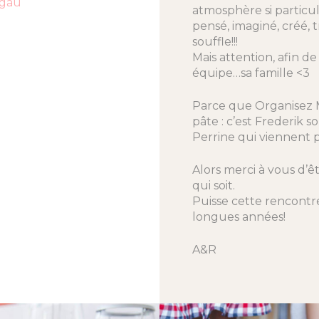
dgau
atmosphère si particul
pensé, imaginé, créé, t
souffle!!!
Mais attention, afin de
équipe…sa famille <3
Parce que Organisez Mo
pâte : c’est Frederik s
Perrine qui viennent p
Alors merci à vous d’ê
qui soit.
Puisse cette rencontre
longues années!
A&R