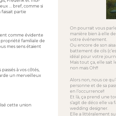
is, Frederik et moi-
ieux … bref, comme si
faisait partie
On pourrait vous parler
manière bien à elle de
lement comme évidente
votre événement.
 propriété familiale de
Ou encore de son aisan
ous mes sens étaient
battement de cils (c’es
idéal pour votre journ
Mais tout ça, elle sait 
non mais Oh!!!
 passés à vos côtés,
 garde un merveilleux
Alors non, nous ce qu’
personne et de sa pas
en l’occurrence!!
Et là, ça prend une to
s’agit de déco elle va
alisé cette union
wedding designer.
Elle a littéralement s