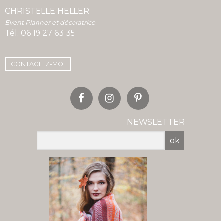
CHRISTELLE HELLER
Event Planner et décoratrice
Tél.
06 19 27 63 35
CONTACTEZ-MOI
NEWSLETTER
ok