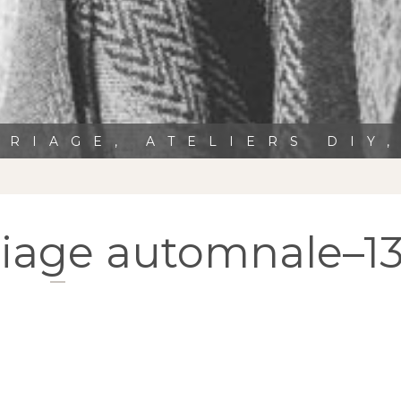
RIAGE, ATELIERS DIY
riage automnale–1