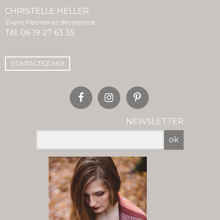
CHRISTELLE HELLER
Event Planner et décoratrice
Tél.
06 19 27 63 35
CONTACTEZ-MOI
NEWSLETTER
ok