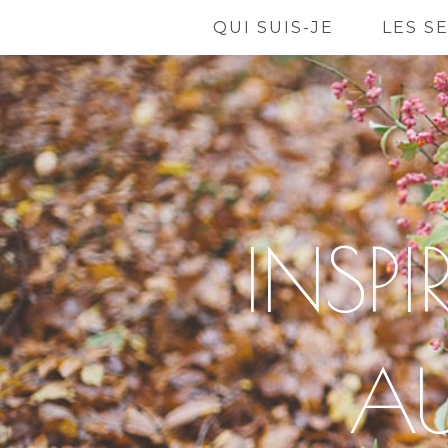
QUI SUIS-JE
LES S
INSP
A