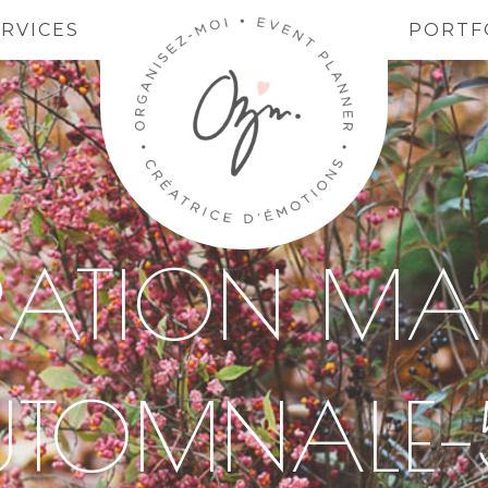
ERVICES
PORTF
IRATION MA
UTOMNALE–