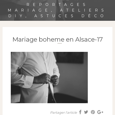
REPORTAGES
MARIAGE, ATELIERS
DIY, ASTUCES DÉCO
Mariage boheme en Alsace-17
Partager l'article