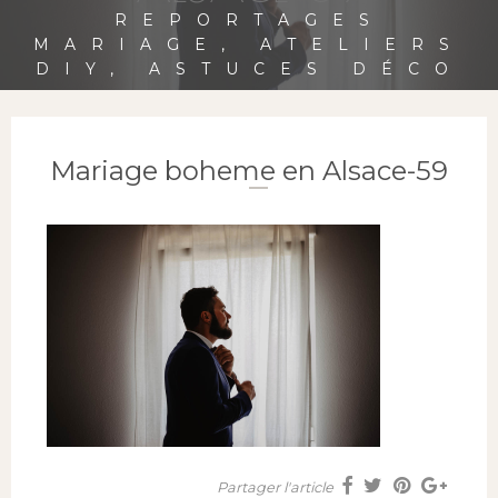
REPORTAGES
MARIAGE, ATELIERS
DIY, ASTUCES DÉCO
Mariage boheme en Alsace-59
Partager l'article