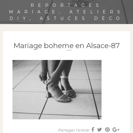
REPORTAGES
MARIAGE, ATELIERS
DIY, ASTUCES DÉCO
Mariage boheme en Alsace-87
Partager l'article