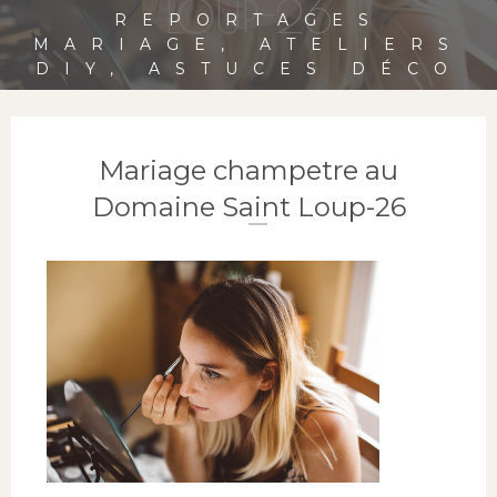
LOUP-26
REPORTAGES
MARIAGE, ATELIERS
DIY, ASTUCES DÉCO
Mariage champetre au
Domaine Saint Loup-26