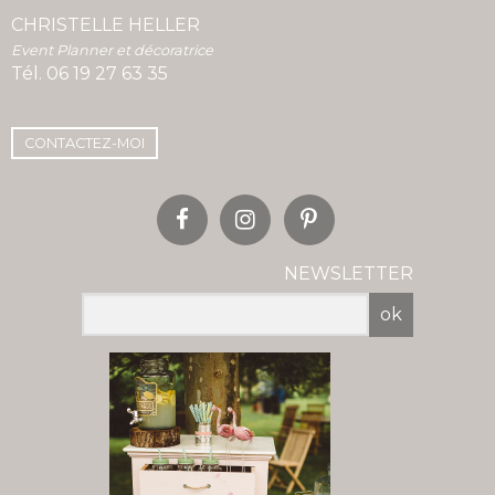
CHRISTELLE HELLER
Event Planner et décoratrice
Tél.
06 19 27 63 35
CONTACTEZ-MOI
NEWSLETTER
ok