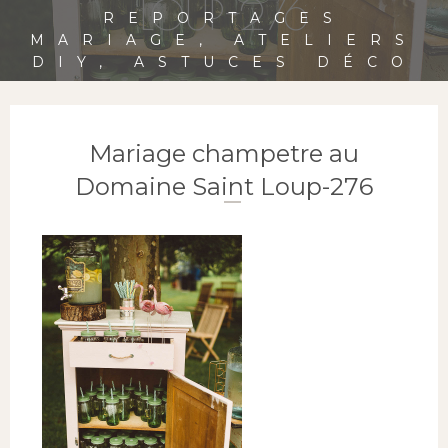
LOUP-276
REPORTAGES
MARIAGE, ATELIERS
DIY, ASTUCES DÉCO
Mariage champetre au
Domaine Saint Loup-276