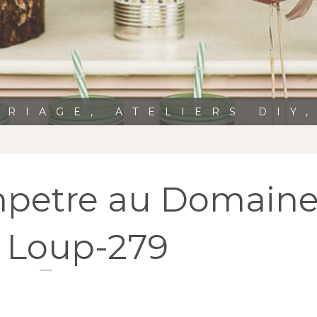
RIAGE, ATELIERS DIY
petre au Domain
t Loup-279