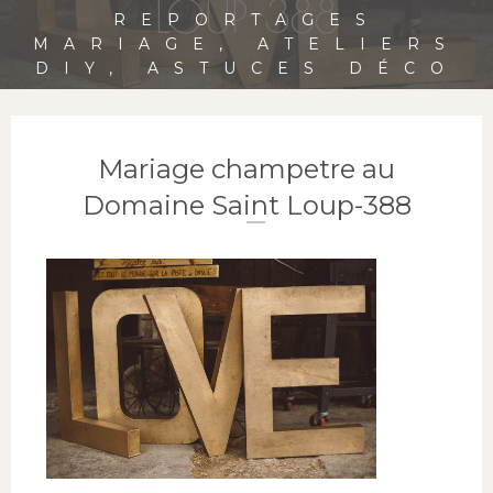
LOUP-388
REPORTAGES
MARIAGE, ATELIERS
DIY, ASTUCES DÉCO
Mariage champetre au
Domaine Saint Loup-388