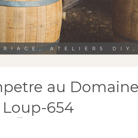
RIAGE, ATELIERS DIY
petre au Domain
t Loup-654