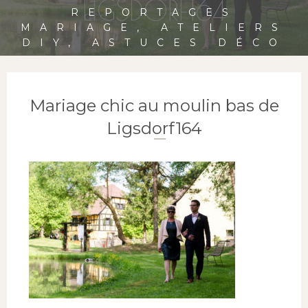
LIGSDORF164
REPORTAGES
MARIAGE, ATELIERS
DIY, ASTUCES DÉCO
Mariage chic au moulin bas de
Ligsdorf164