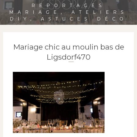
LIGSDORF470
REPORTAGES
MARIAGE, ATELIERS
DIY, ASTUCES DÉCO
Mariage chic au moulin bas de
Ligsdorf470