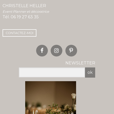
CHRISTELLE HELLER
Event Planner et décoratrice
Tél.
06 19 27 63 35
CONTACTEZ-MOI
NEWSLETTER
ok