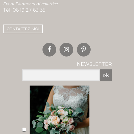
Event Planner et décoratrice
Tél.
06 19 27 63 35
CONTACTEZ-MOI
NEWSLETTER
ok