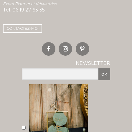
Event Planner et décoratrice
Tél.
06 19 27 63 35
CONTACTEZ-MOI
NEWSLETTER
ok