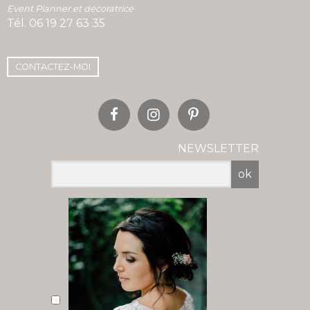
Event Planner et décoratrice
Tél.
06 19 27 63 35
CONTACTEZ-MOI
NEWSLETTER
ok