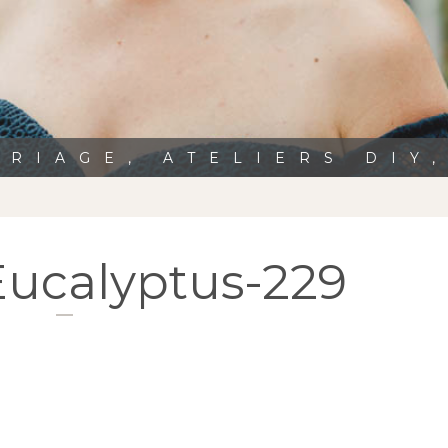
RIAGE, ATELIERS DIY
Eucalyptus-229