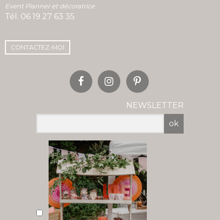
Event Planner et décoratrice
Tél.
06 19 27 63 35
CONTACTEZ-MOI
NEWSLETTER
ok