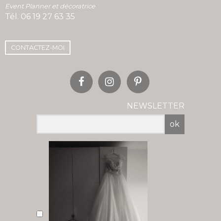
Event Planner et décoratrice
Tél.
06 19 27 63 35
CONTACTEZ-MOI
NEWSLETTER
ok