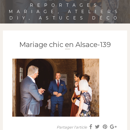
REPORTAGES
MARIAGE, ATELIERS
DIY, ASTUCES DÉCO
Mariage chic en Alsace-139
Partager l'article