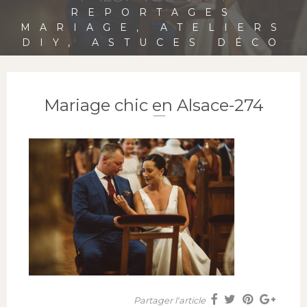
REPORTAGES
MARIAGE, ATELIERS
DIY, ASTUCES DÉCO
Mariage chic en Alsace-274
Partager l'article