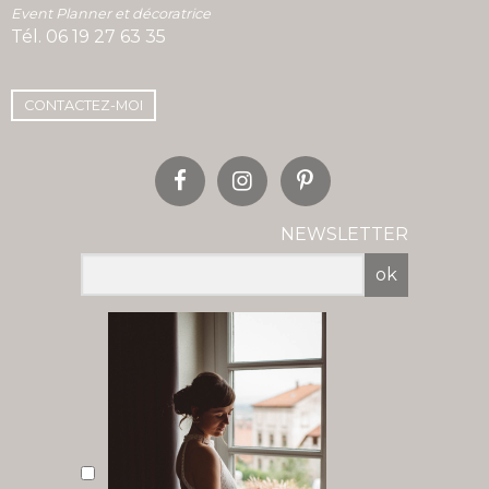
Event Planner et décoratrice
Tél.
06 19 27 63 35
CONTACTEZ-MOI
NEWSLETTER
ok