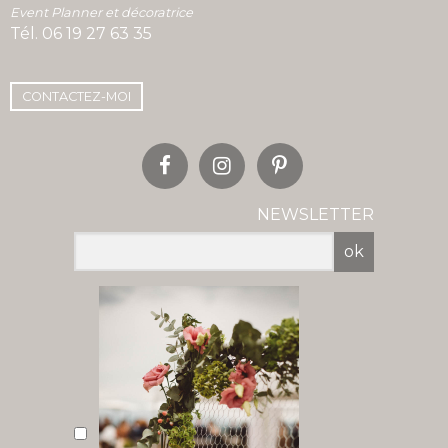
Event Planner et décoratrice
Tél.
06 19 27 63 35
CONTACTEZ-MOI
NEWSLETTER
ok