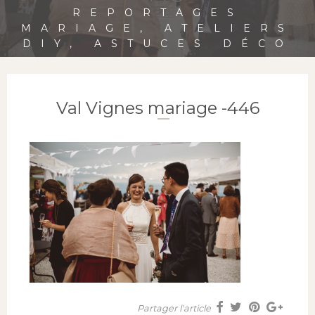
REPORTAGES
MARIAGE, ATELIERS
DIY, ASTUCES DÉCO
Val Vignes mariage -446
Partager l'article