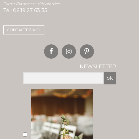
Event Planner et décoratrice
Tél.
06 19 27 63 35
CONTACTEZ-MOI
NEWSLETTER
ok