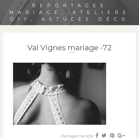
REPORTAGES
MARIAGE, ATELIERS
DIY, ASTUCES DÉCO
Val Vignes mariage -72
Partager l'article