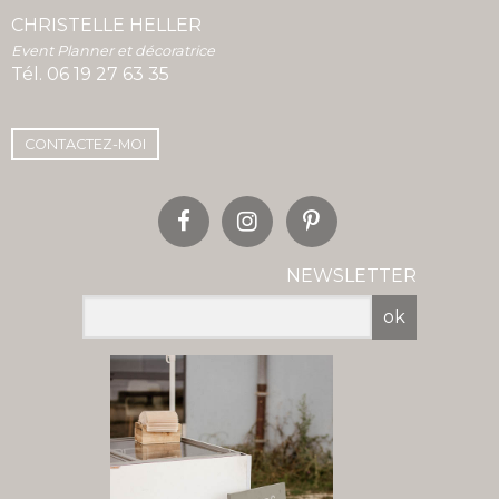
CHRISTELLE HELLER
Event Planner et décoratrice
Tél.
06 19 27 63 35
CONTACTEZ-MOI
NEWSLETTER
ok