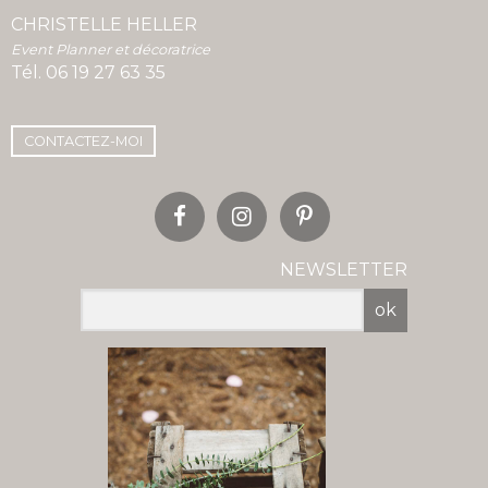
CHRISTELLE HELLER
Event Planner et décoratrice
Tél.
06 19 27 63 35
CONTACTEZ-MOI
NEWSLETTER
ok