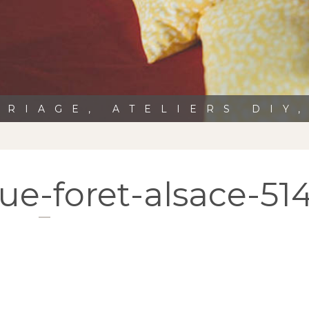
RIAGE, ATELIERS DIY
ue-foret-alsace-51