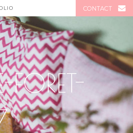
CONTACT
OLIO
-FORET-
7