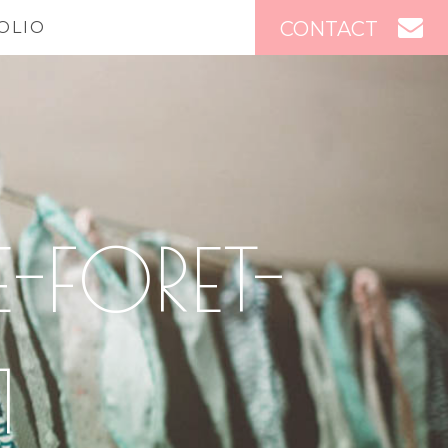
CONTACT
OLIO
-FORET-
1