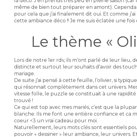
la déco. J’en prends très peu en pleine saison (c
même de bien tout préparer en amont). Cependant
pour cela que j’ai finalement dit oui. Et comme j’ai bi
cette ambiance déco !! Je me suis éclatée une fois 
Le thème « Oli
Lors de notre 1er rdv, ils m’ont parlé de leur lieu, 
distincte et surtout leur souhaits d’avoir des touch
mariage.
De suite j’ai pensé à cette feuille, l’olivier, si typi
qui résonnait complètement dans cet univers. Mes 
vitesse folle, le puzzle se constituait à une rapidit
trouvé !
Ce qui est top avec mes mariés, c’est que la plupart
blanche. Ils me font une entière confiance et ca 
coeur <3 un vrai cadeau pour moi.
Naturellement, leurs mots clés sont essentiels po
pouvoir « dessiner » leur ambiance, leur univers. Et