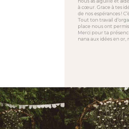
nous as aiguillé et aid
à cœur. Grace à tes idé
de nos espérances ! C
Tout ton travail d’org
place nous ont permis
Merci pour ta présenc
nana aux idées en or, 