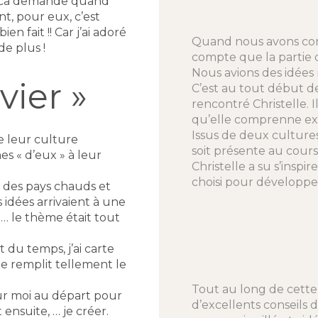
ar ca demande quand
, pour eux, c’est
en fait !! Car j’ai adoré
Quand nous avons com
de plus !
compte que la partie d
Nous avions des idées
vier »
C’est au tout début d
rencontré Christelle. I
qu’elle comprenne ex
Issus de deux culture
de leur culture
soit présente au cours
es « d’eux » à leur
Christelle a su s’inspi
choisi pour développe
que des pays chauds et
idées arrivaient à une
é … le thème était tout
 du temps, j’ai carte
me remplit tellement le
Tout au long de cette 
ur moi au départ pour
d’excellents conseils d
 ensuite, … je créer.