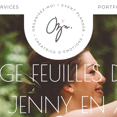
ERVICES
PORTF
 FEUILLES 
L JENNY EN