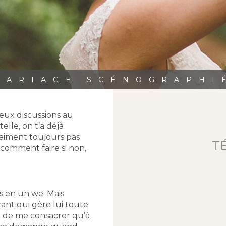
MARIAGE SCÉNOGRAPHI
deux discussions au
elle, on t’a déjà
raiment toujours pas
T
s comment faire si non,
s en un we. Mais
ant qui gère lui toute
et de me consacrer qu’à