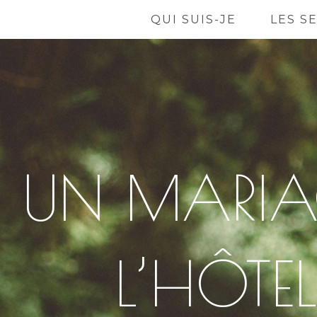
QUI SUIS-JE
LES S
UN MARIAGE
L’HÔTE