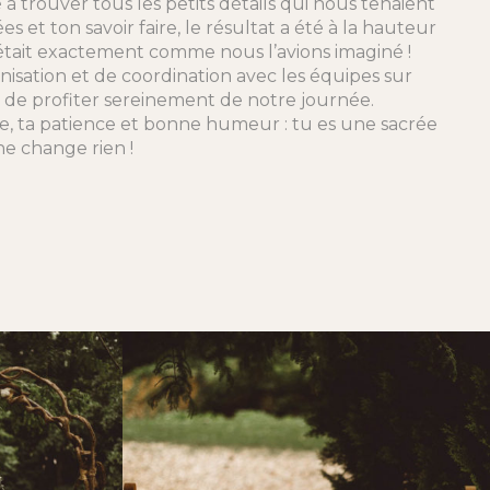
é à trouver tous les petits détails qui nous tenaient
es et ton savoir faire, le résultat a été à la hauteur
’était exactement comme nous l’avions imaginé !
anisation et de coordination avec les équipes sur
 de profiter sereinement de notre journée.
e, ta patience et bonne humeur : tu es une sacrée
ne change rien !