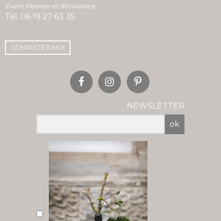
Event Planner et décoratrice
Tél.
06 19 27 63 35
CONTACTEZ-MOI
NEWSLETTER
ok