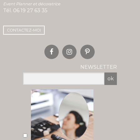
Event Planner et décoratrice
Tél.
06 19 27 63 35
CONTACTEZ-MOI
NEWSLETTER
ok