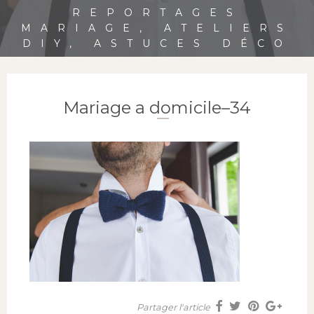
REPORTAGES
MARIAGE, ATELIERS
DIY, ASTUCES DÉCO
Mariage a domicile–34
Partager l'article