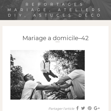
REPORTAGES
MARIAGE, ATELIERS
DIY, ASTUCES DÉCO
Mariage a domicile–42
Partager l'article