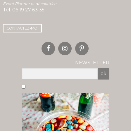
Event Planner et décoratrice
Tél.
06 19 27 63 35
CONTACTEZ-MOI
NEWSLETTER
ok