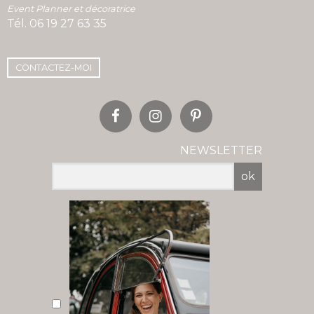
Event Planner et décoratrice
Tél.
06 19 27 63 35
CONTACTEZ-MOI
NEWSLETTER
ok