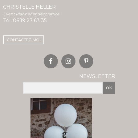
CHRISTELLE HELLER
Event Planner et décoratrice
Tél.
06 19 27 63 35
CONTACTEZ-MOI
NEWSLETTER
ok