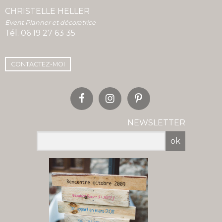
CHRISTELLE HELLER
Event Planner et décoratrice
Tél.
06 19 27 63 35
CONTACTEZ-MOI
NEWSLETTER
ok