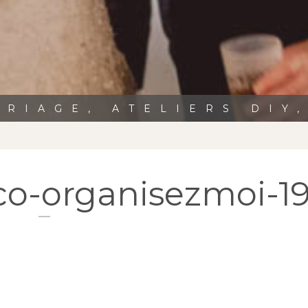
RIAGE, ATELIERS DIY
o-organisezmoi-1