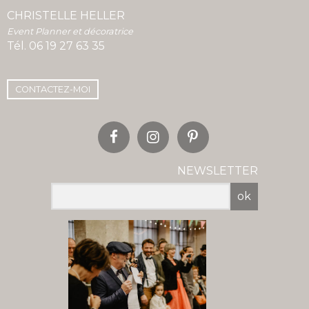
CHRISTELLE HELLER
Event Planner et décoratrice
Tél.
06 19 27 63 35
CONTACTEZ-MOI
NEWSLETTER
ok