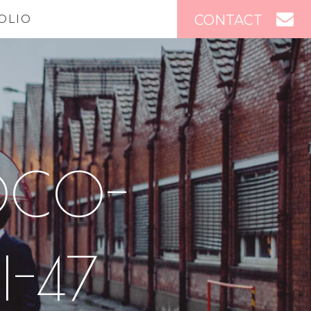
CONTACT
OLIO
OCO-
-47